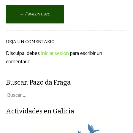
Navegación
←
Favicon pazo
de
correos
DEJA UN COMENTARIO
Disculpa, debes
iniciar sesión
para escribir un
comentario.
Buscar: Pazo da Fraga
Buscar:
Actividades en Galicia